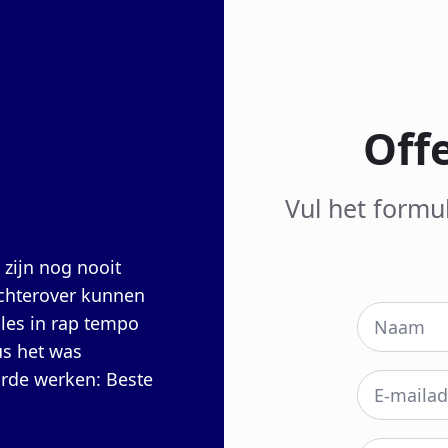
Off
Vul het formu
 zijn nog nooit
achterover kunnen
lles in rap tempo
us het was
harde werken: Beste