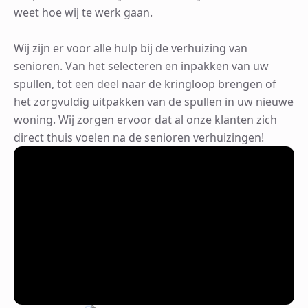
weet hoe wij te werk gaan.
Wij zijn er voor alle hulp bij de verhuizing van
senioren. Van het selecteren en inpakken van uw
spullen, tot een deel naar de kringloop brengen of
het zorgvuldig uitpakken van de spullen in uw nieuwe
woning. Wij zorgen ervoor dat al onze klanten zich
direct thuis voelen na de senioren verhuizingen!