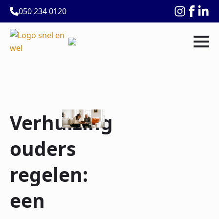
050 234 0120
Verhuizing
ouders
regelen:
een