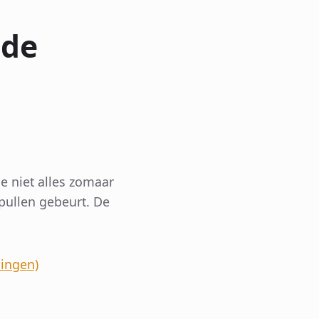
 de
n
e niet alles zomaar
pullen gebeurt. De
ningen)