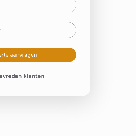
erte aanvragen
tevreden klanten