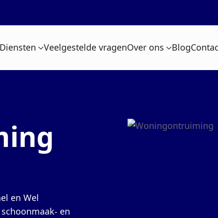
Diensten
Veelgestelde vragen
Over ons
Blog
Contac
ming
nel en Wel
en schoonmaak- en