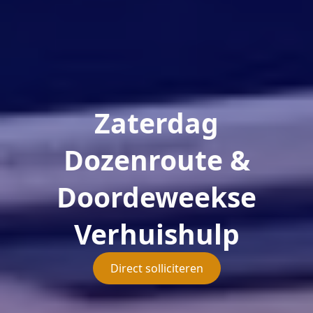
Zaterdag
Dozenroute &
Doordeweekse
Verhuishulp
Direct solliciteren