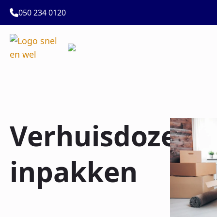
050 234 0120
Verhuisdozen
inpakken