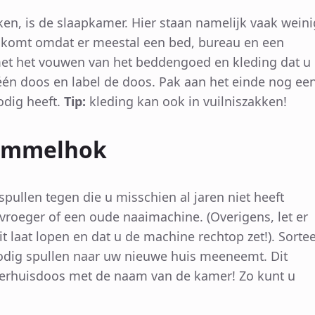
en, is de slaapkamer. Hier staan namelijk vaak weini
t komt omdat er meestal een bed, bureau en een
 met het vouwen van het beddengoed en kleding dat u
n één doos en label de doos. Pak aan het einde nog ee
odig heeft.
Tip:
kleding kan ook in vuilniszakken!
 rommelhok
ullen tegen die u misschien al jaren niet heeft
vroeger of een oude naaimachine. (Overigens, let er
it laat lopen en dat u de machine rechtop zet!). Sorte
nodig spullen naar uw nieuwe huis meeneemt. Dit
verhuisdoos met de naam van de kamer! Zo kunt u