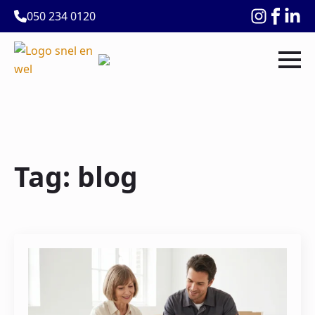
050 234 0120
Tag:
blog