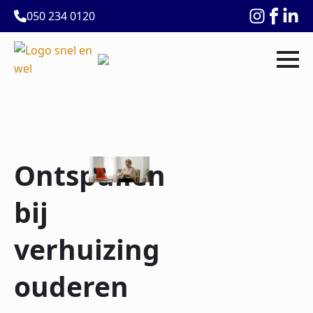
050 234 0120
Ontspullen
bij
verhuizing
ouderen