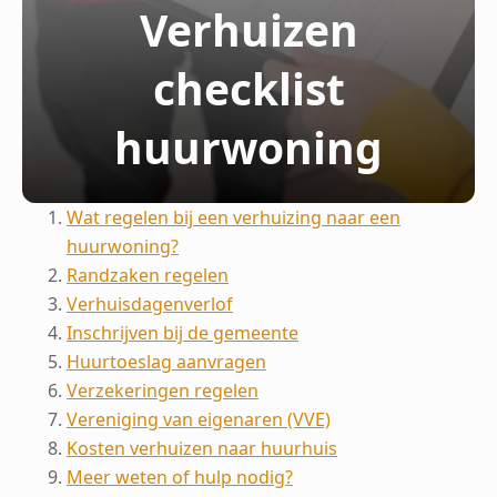
Verhuizen
checklist
huurwoning
Wat regelen bij een verhuizing naar een
huurwoning?
Randzaken regelen
Verhuisdagenverlof
Inschrijven bij de gemeente
Huurtoeslag aanvragen
Verzekeringen regelen
Vereniging van eigenaren (VVE)
Kosten verhuizen naar huurhuis
Meer weten of hulp nodig?