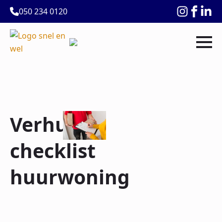
050 234 0120
Verhuizen
checklist
huurwoning